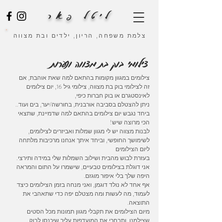
ליטל פאר
צלמת משפחה, הריון, ילדים ובת מצווה
צילומי בוק בת מצווה ונערות
צילומים במגוון מקומות בהתאם למה שאת אוהבת, אם
זה לצילומי בוק בת מצווה, צילומי גיל 16, יום צילומים
לאינסטגרם או בוק חברות כיפי,
ניתן להצטלם בסביבה אורבנית, בחורשה/יער, בים ועוד..
ביחד נגבש יום צילומים בהתאם למה שדמיינת, שתצאי
הכי מרוצה שיש!
לבנות מצווה יש לי מגוון שמלות ואביזרים לצילומים,
לשימושך החופשי, וביחד איתך אנחנו מרכיבות מלתחה
ליום הצילומים
בעזרת לבוש מהבית ושילוב השמלות שלי במידה ותירצי.
אני דוגלת בצילומים טבעיים, שישמרו על התום והמראה
היפה שלך בלי איפור מוגזם.
אף אחד לא נולד דוגמן, ואני מנחה בזמן הצילומים כיצד
לעמוד, מה לעשות ומה מצטלם יפה כדי שתאהבי את
התוצאה.
מיום הצילומים את תקבלי מגוון תמונות מכל הסטים
שצילמנו, ותבחרי את המועדפות עליך שיכנסו לבוק