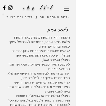
ליטל פאר
צלמת משפחה, הריון, ילדים ובת מצווה
צילומי הריון
תקופת ההריון זו תקופה מרגשת מאוד, תקופה
מלאת ציפייה ואהבה, התחברות לעובר ואל עצמך
כשאת יוצרת חיים חדשים.​
יש נשים שחשות בנח ומתחברות לבטן ההריונית
הגדולה, ויש כאלו שקשה להן לאהוב את גופן
במהלך השינויים האלו,
לא משנה לאיזה סוג את משתייכת, אני אעשה הכל
שתרגישי הכי בנח.
את תבחרי מה ללבוש ואת מידת חשיפת גופך (ולא
תמיד חייבים לחשוף בטן לצילומים יפים).
יש לי מגוון שמלות לצילומים לשימושך החופשי
במידה ותירצי, ובשיחה הטלפונית אנחה אותך איזה
ביגוד להביא מהבית.
במהלך הצילומים אדאג שתצטלמי בתנוחות
המחמיאות לך ביותר, ולבסוף בשלב העריכה אוכל
לטשטש סימני מתיחה במידה ואינך אוהבת אותם.