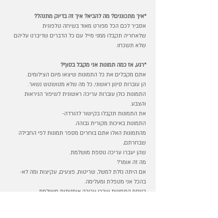
*איך מתכוננים? מה להביא? איך זה בדיוק מתנהל?
אסביר לכם הכל מפורט מאוד בשיחה טלפונית
שלאחריה תקבלו ממני מייל עם כל הדברים שדיברנו עליהם
שלא תשכחו.
*רגע, אז כמה תמונות אני מקבל בסוף?
אתם מקבלים את כל התמונות שיצאו מיום הצילומים.
הן עוברות סינון ראשוני, כל מה שלא מטושטש נשאר.
התמונות כולן עוברות עריכה ראשונית לשיפור הניראות
והצבע.
את התמונות תקבלו בקישור להורדה-
התמונות באיכות מקורית גבוהה.
מהתמונות האלו אתם בוחרים מספר תמונות לפי החבילה
שבחרתם,
שהן יעברו עריכה נוספת מושלמת.
מה זה אומר?
אם היתה נזלת למשל, שריטות, פצעים, עקיצות ומה לא-
בהכל אני מטפלת ומעלימה.
בנוסף התמונות יעברו עריכה אומנותית מושלמת.
*מה עם עוגה?